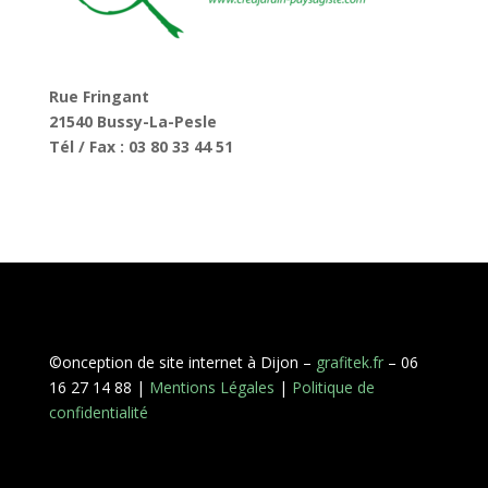
Rue Fringant
21540 Bussy-La-Pesle
Tél / Fax : 03 80 33 44 51
©onception de site internet à Dijon –
grafitek.fr
– 06
16 27 14 88 |
Mentions Légales
|
Politique de
confidentialité