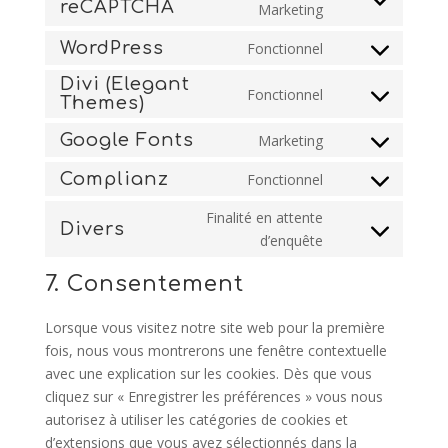
reCAPTCHA
Consent
Marketing
to
WordPress
Fonctionnel
service
Consent
google-
to
Divi (Elegant
Fonctionnel
recaptcha
Themes)
service
Consent
wordpress
to
Google Fonts
Marketing
service
Consent
divi-
to
Complianz
Fonctionnel
Consent
(elegant-
service
to
Finalité en attente
themes)
google-
Divers
service
Consent
d’enquête
fonts
complianz
to
7. Consentement
service
divers
Lorsque vous visitez notre site web pour la première
fois, nous vous montrerons une fenêtre contextuelle
avec une explication sur les cookies. Dès que vous
cliquez sur « Enregistrer les préférences » vous nous
autorisez à utiliser les catégories de cookies et
d’extensions que vous avez sélectionnés dans la